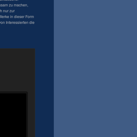
erksam zu machen,
h nur zur
 Werke in dieser Form
on Interessierten die