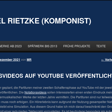
L RIETZKE (KOMPONIST)
WERKE AB 2023
SPÄTWERK BIS 2013
FRÜHE PROJEKTE
TEXTE
Dezember 2021
von
MR
←
Vorh
SVIDEOS AUF YOUTUBE VERÖFFENTLICH
er geplant, die Partituren meiner zweiten Schaffensphase auf YouTube mit der jew
röffentlichen. Die
Notationsvideos
sollen Interessierten einen ersten Eindruck me
musikalischen Werke der letzten Jahre vermitteln. Die Partituren sind nur teilweise
e muss noch erfolgen. Ein Hörerlebnis kann aufgrund der Nutzung gesampelter Nat
bleibt eine Simulation. Aus diesem Grund habe ich mich darauf beschränkt den Groß
mit einer reduzierten Taktanzahl vorzustellen. Es ist heutzutage besonders als auto