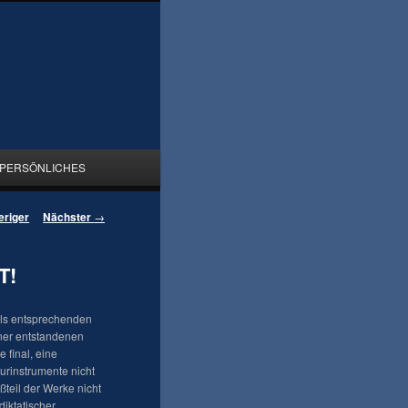
PERSÖNLICHES
eriger
Nächster
→
T!
eils entsprechenden
iner entstandenen
 final, eine
urinstrumente nicht
teil der Werke nicht
diktatischer