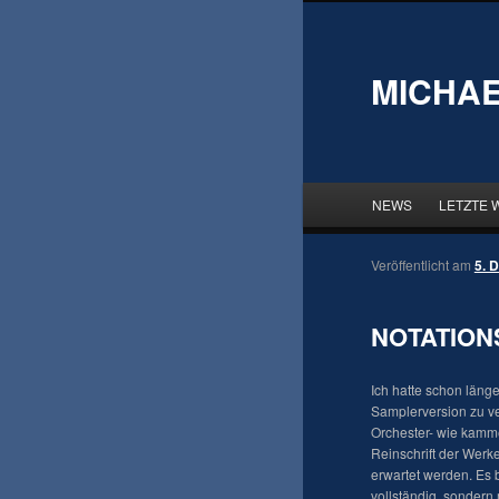
MICHAE
Hauptmenü
NEWS
Zum
Zum
LETZTE 
primären
sekundären
Beitragsnavigation
Veröffentlicht am
5. 
Inhalt
Inhalt
NOTATION
springen
springen
Ich hatte schon läng
Samplerversion zu ve
Orchester- wie kammer
Reinschrift der Werk
erwartet werden. Es 
vollständig, sondern 