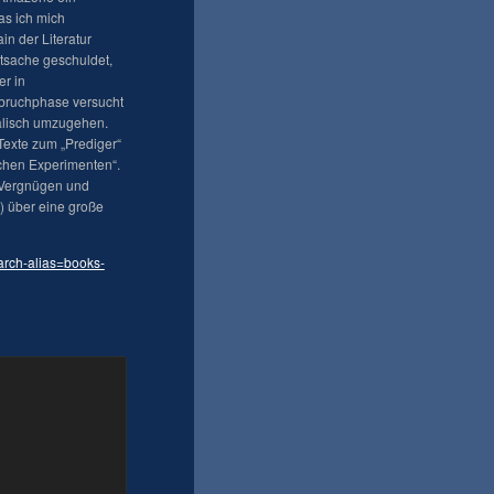
as ich mich
in der Literatur
atsache geschuldet,
er in
bruchphase versucht
alisch umzugehen.
Texte zum „Prediger“
chen Experimenten“.
 Vergnügen und
) über eine große
rch-alias=books-