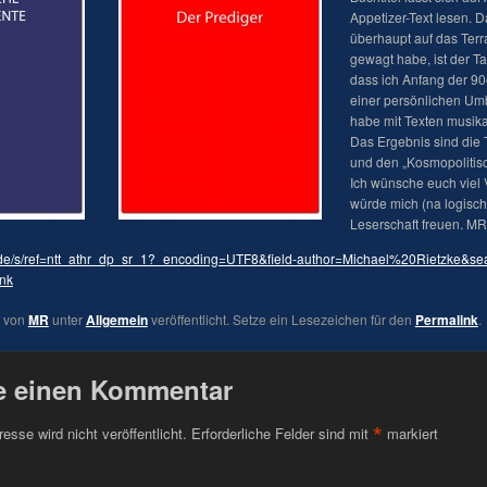
Appetizer-Text lesen. D
überhaupt auf das Terra
gewagt habe, ist der T
dass ich Anfang der 90
einer persönlichen Um
habe mit Texten musik
Das Ergebnis sind die 
und den „Kosmopolitis
Ich wünsche euch viel
würde mich (na logisch
Leserschaft freuen. MR
de/s/ref=ntt_athr_dp_sr_1?_encoding=UTF8&field-author=Michael%20Rietzke&sea
nk
e von
MR
unter
Allgemein
veröffentlicht. Setze ein Lesezeichen für den
Permalink
.
e einen Kommentar
*
esse wird nicht veröffentlicht.
Erforderliche Felder sind mit
markiert