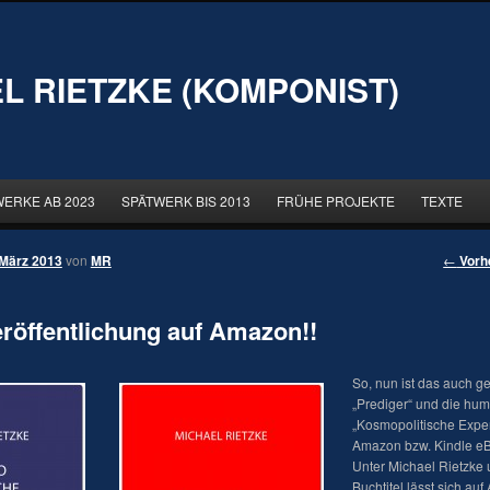
L RIETZKE (KOMPONIST)
WERKE AB 2023
SPÄTWERK BIS 2013
FRÜHE PROJEKTE
TEXTE
 März 2013
von
MR
←
Vorh
öffentlichung auf Amazon!!
So, nun ist das auch ge
„Prediger“ und die hum
„Kosmopolitische Exper
Amazon bzw. Kindle eBo
Unter Michael Rietzke
Buchtitel lässt sich au