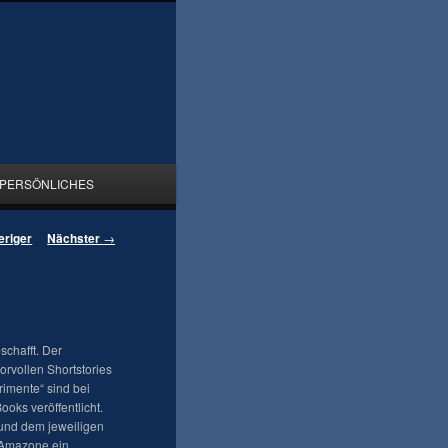
PERSÖNLICHES
eriger
Nächster
→
schafft. Der
orvollen Shortstories
imente“ sind bei
oks veröffentlicht.
 und dem jeweiligen
f Amazone ein