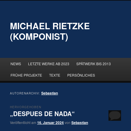
MICHAEL RIETZKE
(KOMPONIST)
Hauptmenü
NEWS
LETZTE WERKE AB 2023
SPÄTWERK BIS 2013
Zum
Zum
FRÜHE PROJEKTE
TEXTE
PERSÖNLICHES
primären
sekundären
Inhalt
Inhalt
Sebastian
AUTORENARCHIV:
springen
springen
HERVORGEHOBEN
„DESPUES DE NADA“
Veröffentlicht am
16. Januar 2024
von
Sebastian