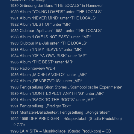
1980 Gründung der Band “THE LOCALS” in Hannover
1980 Album “YOUNG LOVERS” unter “THE LOCALS”
1981 Album “NEVER MIND” unter “THE LOCALS”
1982 Album “BEST OF” unter “MR”
1982 Clubtour April-Juni 1982 unter “THE LOCALS”
1983 Album “LOVE IS NOT EASY” unter ”MR”
1983 Clubtour Mai-Juli unter “THE LOCALS”
1983 Album “IN MY HEAVEN” unter “MR”
1984 Album “OF YA OWN RISK” unter “MR”
1985 Album “THE BEST“ unter “MR”
1985 Radiointerview WDR
1986 Album „MICHELANGELO“ unter „MR“
1987 Album „RENDEZVOUS“ unter „MR“
1988 Fertigstellung Short Stories „Kosmopolitische Experimente“
1989 Album “DON’T EXPECT ANYTHING” unter „MR“
1991 Album “BACK TO THE ROOTS” unter „MR“
1991 Fertigstellung „Prediger Text“
1991 Moritaten-Balladentext Fertigstellung „Königsrätsel“
1992-1995 DER PREDIGER – Hörspektakel (Studio Produktion)
– 2 CD`s
1996 LA VISITA – Musikkollage (Studio Produktion) – CD