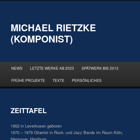
MICHAEL RIETZKE
(KOMPONIST)
Hauptmenü
NEWS
LETZTE WERKE AB 2023
SPÄTWERK BIS 2013
Zum
Zum
FRÜHE PROJEKTE
TEXTE
PERSÖNLICHES
primären
sekundären
Inhalt
Inhalt
ZEITTAFEL
springen
springen
1952 in Leverkusen geboren
1970 – 1979 Gitarrist in Rock- und Jazz Bands im Raum Köln,
Hannover, Hamburg.