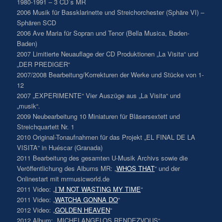
1980-1991 – 3 CD`s MR
2006 Musik für Bassklarinette und Streichorchester (Sphäre VI) –
Sphären SCD
2006 Ave Maria für Sopran und Tenor (Bella Musica, Baden-
Baden)
2007 Limitierte Neuauflage der CD Produktionen „La Visita“ und
„DER PREDIGER“
2007/2008 Bearbeitung/Korrekturen der Werke und Stücke von 1-
12
2007 „EXPERIMENTE“ Vier Auszüge aus „La Visita“ und
„musik“.
2009 Neubearbeitung 10 Miniaturen für Bläsersextett und
Streichquartett Nr. 1
2010 Original-Tonaufnahmen für das Projekt „EL FINAL DE LA
VISITA“ in Huéscar (Granada)
2011 Bearbeitung des gesamten U-Musik Archivs sowie die
Veröffentlichung des Albums MR: „
WHOS THAT
“ und der
Onlinestart mit mrmusicworld.de
2011 Video: „
I´M NOT WASTING MY TIME
“
2011 Video: „
WATCHA GONNA DO
“
2012 Video: „
GOLDEN HEAVEN
“
2012 Album: „MICHELANGELOS RENDEZVOUS“