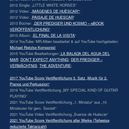
2012 Single: „LITTLE WHITE HORSES“
2012 Video:
„IMÀGENES DE HUÈSCAR““
2012 Video: „
PAISAJE DE HUESCAR
“
2013 Bücher:
„DER PREDIGER UND KOSMO – eBOOK
VERÖFFENTLICHUNG“
2013 Album: „
EL FINAL DE LA VISITA
“
2014 YouTube: MR-Alben bearbeitet & auf YouTube hochgeladen:
Michael Rietzke Komponist
2015 YouTube Bearbeitungen:
LA BALADA DEL AGUA DEL
MAR
;
DON’T EXPECT ANYTHING
;
DER PREDIGER –
VERMÄCHTNIS
;
THE ADVENTURE;
2017 YouTube Score Veröffentlichung 3. Satz „Musik für 2.
Pianos und Perkussion“
2019 YouTube Veröffentlichung „MY SPECIAL KIND OF GUITAR
PLAYING“
2021 YouTube Score Veröffentlichung „1. Miniatur“ aus „10
Miniaturen für gem. Sextett“
2021 YouTube Video Veröffentlichung „Suenos de Huéscar“
2021 YouTube Score Veröffentlichung aller Werke (Teilweise
reduzierte Taktanzahl)