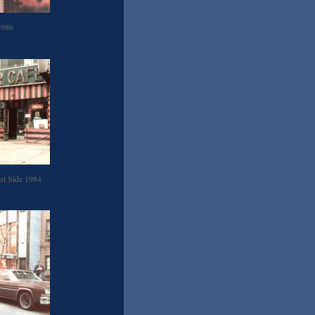
986
t Side 1984