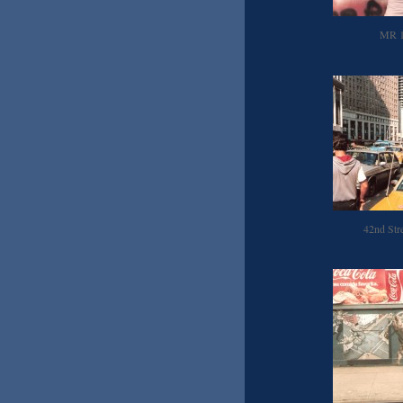
MR 
42nd Str