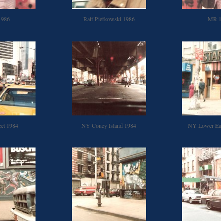
1986
Ralf Piefkowski 1986
MR 1
eet 1984
NY Coney Island 1984
NY Lower Eas