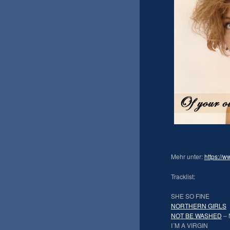
Mehr unter:
https:/
Tracklist:
SHE SO FINE
NORTHERN GIRLS
NOT BE WASHED
– 
I´M A VIRGIN