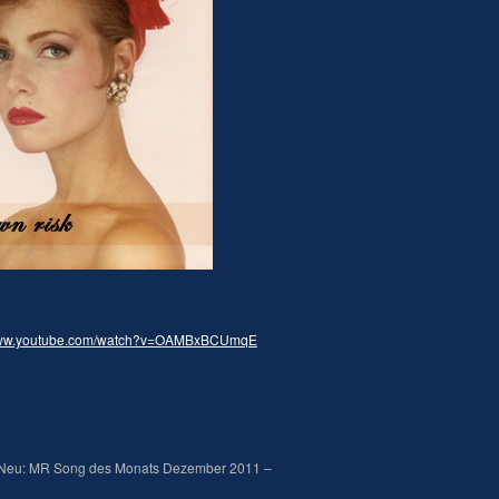
/www.youtube.com/watch?v=OAMBxBCUmqE
Neu: MR Song des Monats Dezember 2011 –